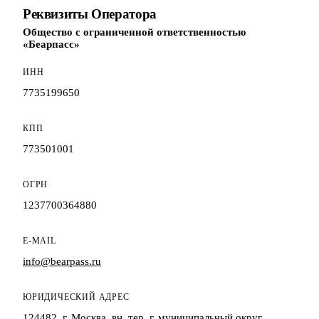
Реквизиты Оператора
Общество с ограниченной ответственностью
«Беарпасс»
ИНН
7735199650
КПП
773501001
ОГРН
1237700364880
E-MAIL
info@bearpass.ru
ЮРИДИЧЕСКИЙ АДРЕС
124482, г. Москва, вн. тер. г. муниципальный округ