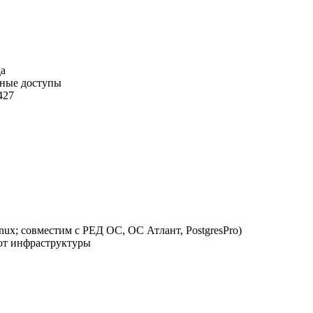
да
нные доступы
427
nux; совместим с РЕД ОС, ОС Атлант, PostgresPro)
 от инфраструктуры