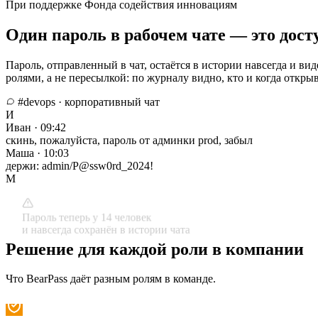
При поддержке Фонда содействия инновациям
Один пароль в рабочем чате — это дост
Пароль, отправленный в чат, остаётся в истории навсегда и ви
ролями, а не пересылкой: по журналу видно, кто и когда откры
#devops · корпоративный чат
И
Иван · 09:42
скинь, пожалуйста, пароль от админки prod, забыл
Маша · 10:03
держи:
admin/P@ssw0rd_2024!
М
Пароль теперь у 14 человек
и навсегда сохранён в истории чата
Решение для каждой роли в компании
Что BearPass даёт разным ролям в команде.