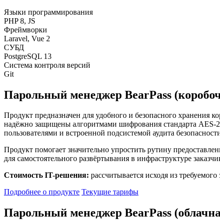
Языки программирования
PHP 8, JS
Фреймворки
Laravel, Vue 2
СУБД
PostgreSQL 13
Система контроля версий
Git
Парольный менеджер BearPass (коробоч
Продукт предназначен для удобного и безопасного хранения ко
надёжно защищены алгоритмами шифрования стандарта AES-256
пользователями и встроенной подсистемой аудита безопасност
Продукт помогает значительно упростить рутину предоставлен
для самостоятельного развёртывания в инфраструктуре заказчи
Стоимость IT-решения:
рассчитывается исходя из требуемого з
Подробнее о продукте
Текущие тарифы
Парольный менеджер BearPass (облачна