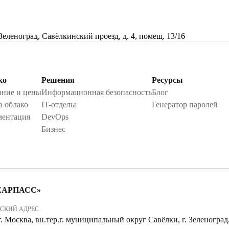
 Зеленоград, Савёлкинский проезд, д. 4, помещ. 13/16
ко
Решения
Ресурсы
ние и цены
Информационная безопасность
Блог
в облако
IT-отделы
Генератор паролей
ментация
DevOps
Бизнес
«БЕАРПАСС»
СКИЙ АДРЕС
г. Москва, вн.тер.г. муниципальный округ Савёлки, г. Зеленоград