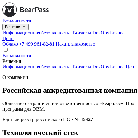
Возможности
Решения
Информационная безопасность
IT-отделы
DevOps
Бизнес
Цены
Облако
+7 499 961-82-81
Начать знакомство
Возможности
Решения
Информационная безопасность
IT-отделы
DevOps
Бизнес
Цены
О компании
Российская аккредитованная компания
Общество с ограниченной ответственностью «Беарпасс». Прогр
программ для ЭВМ.
Единый реестр российского ПО ·
№ 15427
Технологический стек