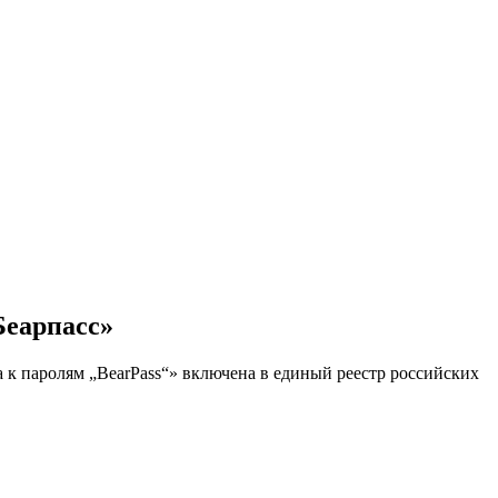
Беарпасс»
к паролям „BearPass“» включена в единый реестр российских