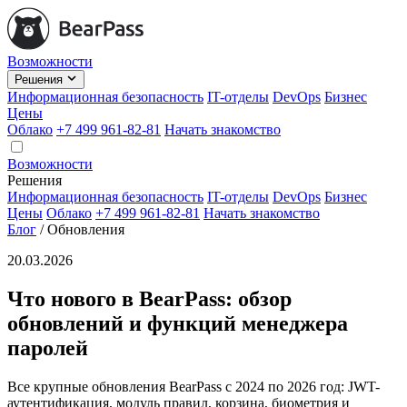
Возможности
Решения
Информационная безопасность
IT-отделы
DevOps
Бизнес
Цены
Облако
+7 499 961-82-81
Начать знакомство
Возможности
Решения
Информационная безопасность
IT-отделы
DevOps
Бизнес
Цены
Облако
+7 499 961-82-81
Начать знакомство
Блог
/
Обновления
20.03.2026
Что нового в BearPass: обзор
обновлений и функций менеджера
паролей
Все крупные обновления BearPass с 2024 по 2026 год: JWT-
аутентификация, модуль правил, корзина, биометрия и