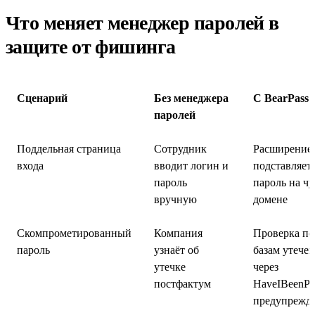
Что меняет менеджер паролей в
защите от фишинга
Сценарий
Без менеджера
С BearPass
паролей
Поддельная страница
Сотрудник
Расширение 
входа
вводит логин и
подставляет
пароль
пароль на ч
вручную
домене
Скомпрометированный
Компания
Проверка по
пароль
узнаёт об
базам утечек
утечке
через
постфактум
HaveIBeenP
предупрежда