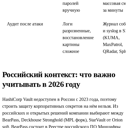
паролей
массовая см
вручную
за минуты
Аудит после атаки
Логи
Журнал соб
разрозненные,
и syslog в S
восстановление
(KUMA,
картины
MaxPatrol,
сложное
QRadar, Splu
Российский контекст: что важно
учитывать в 2026 году
HashiCorp Vault недоступен в России с 2023 года, поэтому
строить защиту корпоративных секретов на нём нельзя. Из
российских и открытых решений компании выбирают между
BearPass, Deckhouse Stronghold (MPL форк), StarVault от Orion
soft. BearPass состоит в Реестре российского ПО Минцифры