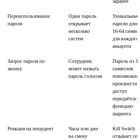
заранее
Переиспользование
Один пароль
Уникальные
пароля
открывает
пароли длин
несколько
16-64 симво
систем
для каждого
аккаунта
Запрос пароля по
Сотрудник
Пароль из 3
звонку
может назвать
символов
пароль голосом
невозможно
произнести,
доступ
передаётся ч
функцию
шаринга
Реакция на инцидент
Часы или дни
Kill Switch
на смену
отзывает сес