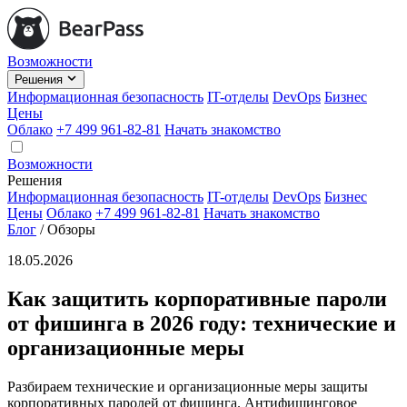
Возможности
Решения
Информационная безопасность
IT-отделы
DevOps
Бизнес
Цены
Облако
+7 499 961-82-81
Начать знакомство
Возможности
Решения
Информационная безопасность
IT-отделы
DevOps
Бизнес
Цены
Облако
+7 499 961-82-81
Начать знакомство
Блог
/
Обзоры
18.05.2026
Как защитить корпоративные пароли
от фишинга в 2026 году: технические и
организационные меры
Разбираем технические и организационные меры защиты
корпоративных паролей от фишинга. Антифишинговое