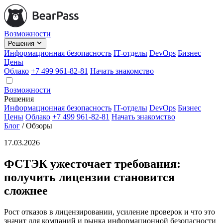
Возможности
Решения
Информационная безопасность
IT-отделы
DevOps
Бизнес
Цены
Облако
+7 499 961-82-81
Начать знакомство
Возможности
Решения
Информационная безопасность
IT-отделы
DevOps
Бизнес
Цены
Облако
+7 499 961-82-81
Начать знакомство
Блог
/
Обзоры
17.03.2026
ФСТЭК ужесточает требования:
получить лицензии становится
сложнее
Рост отказов в лицензировании, усиление проверок и что это
значит для компаний и рынка информационной безопасности